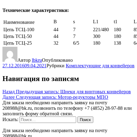
Технические характеристики:
B
s
L1
t1
L
Наименование
Цепь ТСЦ-100
44
7
221/480
180
8
Цепь ТСЦ-50
44
7
300
180
8
Цепь ТСЦ-25
32
6/5
180
138
6
Автор
lbkru
Опубликовано
27.12.2016
09.04.2021
Рубрики
Комплектующие для конвейеров
Навигация по записям
Назад
Предыдущая запись:
Шнеки для винтовых конвейеров
Далее
Следующая запись:
Мотор-редукторы МПО
Для заказа необходимо направить заявку на почту
208988@bk.ru, позвонить по телефону +7 (4852) 28-97-88 или
заполнить форму обратной связи.
Искать:
Поиск
Для заказа необходимо направить заявку на почту
208988@bk.ru,